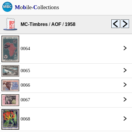
M
o
b
ile-
C
ollections
MC-Timbres
/
AOF
/
1958
0064
0065
0066
0067
0068