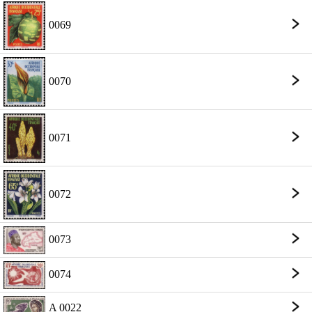
0069
0070
0071
0072
0073
0074
A 0022