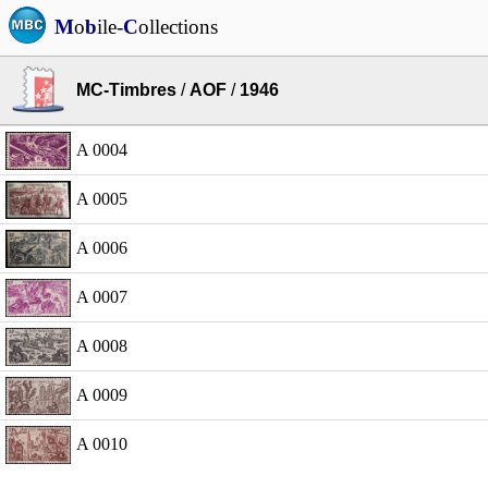
M
o
b
ile-
C
ollections
MC-Timbres
/
AOF
/
1946
A 0004
A 0005
A 0006
A 0007
A 0008
A 0009
A 0010