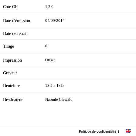
Cote Obl.
1,2 €
Date d'émission
04/09/2014
Date de retrait
Tirage
0
Impression
Offset
Graveur
Dentelure
13¼ x 13½
Dessinateur
Naomie Giewald
Politique de confidentialité
|