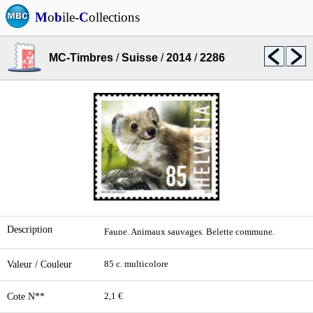
M
o
b
ile-
C
ollections
MC-Timbres
/
Suisse
/
2014
/
2286
Description
Faune. Animaux sauvages. Belette commune.
Valeur / Couleur
85 c. multicolore
Cote N**
2,1 €