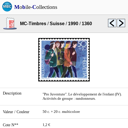
M
o
b
ile-
C
ollections
MC-Timbres
/
Suisse
/
1990
/
1360
Description
"Pro Juventute". Le développement de l'enfant (IV).
Activités de groupe : randonneurs.
Valeur / Couleur
50 c. + 20 c. multicolore
Cote N**
1,2 €