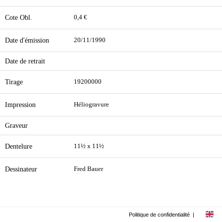
Cote Obl.
0,4 €
Date d'émission
20/11/1990
Date de retrait
Tirage
19200000
Impression
Héliogravure
Graveur
Dentelure
11½ x 11½
Dessinateur
Fred Bauer
Politique de confidentialité
|