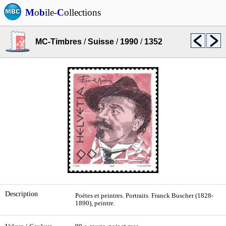
M
o
b
ile-
C
ollections
MC-Timbres
/
Suisse
/
1990
/
1352
Description
Poètes et peintres. Portraits. Franck Buscher (1828-
1890), peintre.