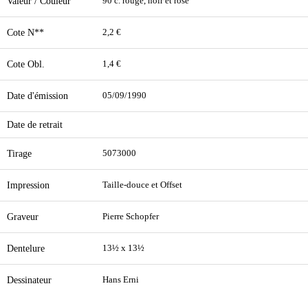
Valeur / Couleur
90 c. rouge, noir et rose
Cote N**
2,2 €
Cote Obl.
1,4 €
Date d'émission
05/09/1990
Date de retrait
Tirage
5073000
Impression
Taille-douce et Offset
Graveur
Pierre Schopfer
Dentelure
13½ x 13½
Dessinateur
Hans Erni