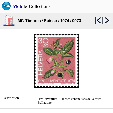
M
o
b
ile-
C
ollections
MC-Timbres
/
Suisse
/
1974
/
0973
Description
"Pro Juventute". Plantes vénéneuses de la forêt.
Belladone.