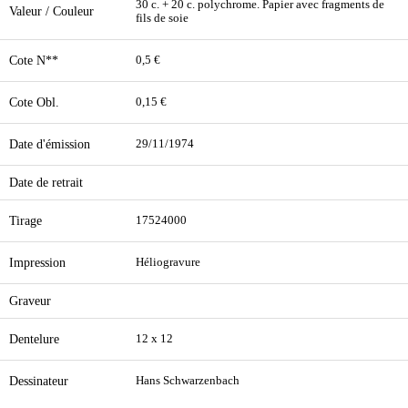
30 c. + 20 c. polychrome. Papier avec fragments de
Valeur / Couleur
fils de soie
Cote N**
0,5 €
Cote Obl.
0,15 €
Date d'émission
29/11/1974
Date de retrait
Tirage
17524000
Impression
Héliogravure
Graveur
Dentelure
12 x 12
Dessinateur
Hans Schwarzenbach