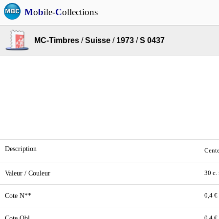
M
o
b
ile-
C
ollections
MC-Timbres
/
Suisse
/
1973
/
S 0437
Description
Cente
Valeur / Couleur
30 c.
Cote N**
0,4 €
Cote Obl.
0,4 €