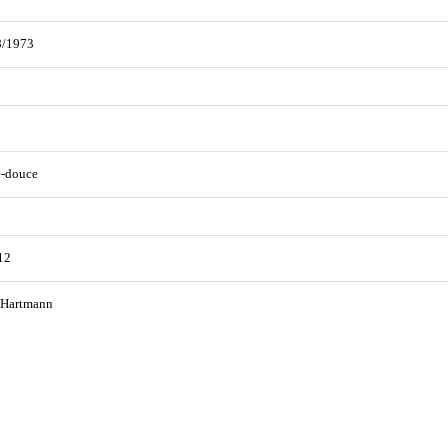
8/1973
e-douce
12
 Hartmann