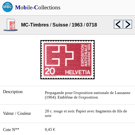
M
o
b
ile-
C
ollections
MC-Timbres
/
Suisse
/
1963
/
0718
Description
Propagande pour l'exposition nationale de Lausanne
(1964). Emblême de l'exposition.
20 c. rouge et noir. Papier avec fragments de fils de
Valeur / Couleur
soie
Cote N**
0,45 €