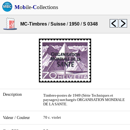
M
o
b
ile-
C
ollections
MC-Timbres
/
Suisse
/
1950
/
S 0348
Description
Timbres-postes de 1949 (Série Techniques et
paysages) surchargés ORGANISATION MONDIALE
DE LA SANTE.
Valeur / Couleur
70 c. violet