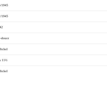
5/1945
2/1945
42
e-douce
Bickel
x 11½
Bickel