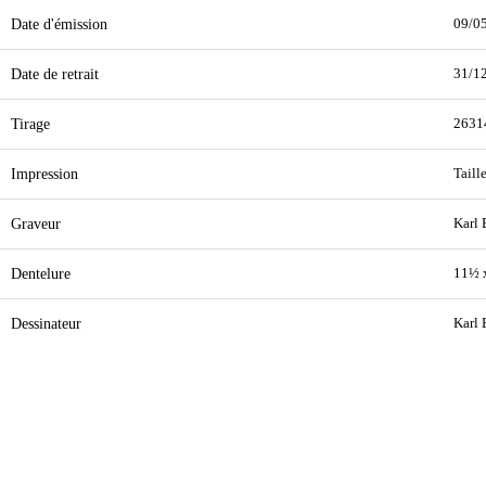
Date d'émission
09/0
Date de retrait
31/1
Tirage
2631
Impression
Taill
Graveur
Karl 
Dentelure
11½ 
Dessinateur
Karl 