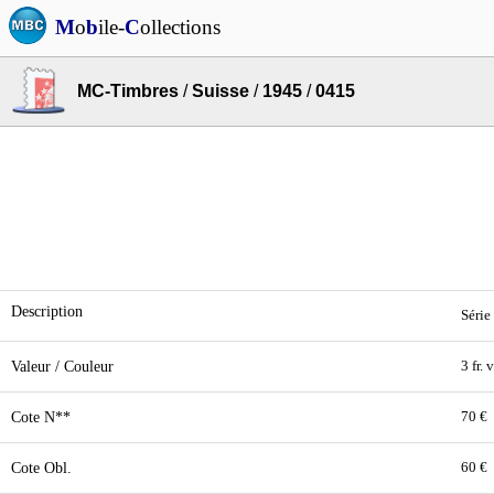
M
o
b
ile-
C
ollections
MC-Timbres
/
Suisse
/
1945
/
0415
Description
Série
Valeur / Couleur
3 fr.
Cote N**
70 €
Cote Obl.
60 €