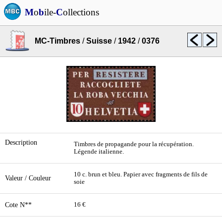
M
o
b
ile-
C
ollections
MC-Timbres
/
Suisse
/
1942
/
0376
Description
Timbres de propagande pour la récupération.
Légende italienne.
10 c. brun et bleu. Papier avec fragments de fils de
Valeur / Couleur
soie
Cote N**
16 €