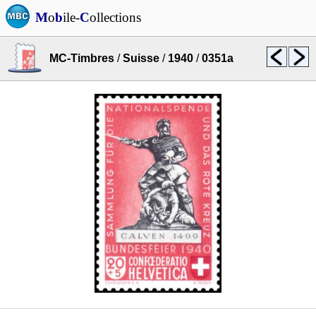
M
o
b
ile-
C
ollections
MC-Timbres
/
Suisse
/
1940
/
0351a