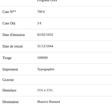
Filigrane croix
Cote N**
700 €
Cote Obl.
3 €
Date d'émission
02/02/1932
Date de retrait
31/12/1944
Tirage
100000
Impression
Typographie
Graveur
Dentelure
11½ x 11½
Dessinateur
Maurice Barraud