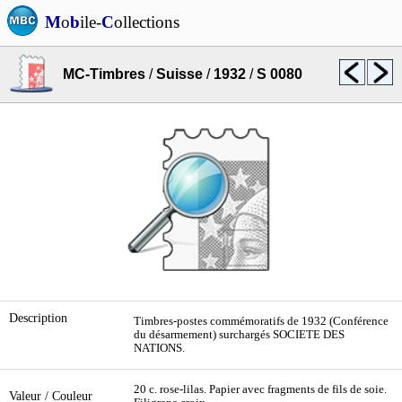
M
o
b
ile-
C
ollections
MC-Timbres
/
Suisse
/
1932
/
S 0080
Description
Timbres-postes commémoratifs de 1932 (Conférence
du désarmement) surchargés SOCIETE DES
NATIONS.
20 c. rose-lilas. Papier avec fragments de fils de soie.
Valeur / Couleur