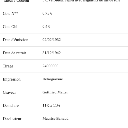
Valeur / Couleur
5 c. vert-bleu. Papier avec fragments de fils de soie
Cote N**
0,75 €
Cote Obl.
0,4 €
Date d'émission
02/02/1932
Date de retrait
31/12/1942
Tirage
24000000
Impression
Héliogravure
Graveur
Gottfried Matter
Dentelure
11½ x 11½
Dessinateur
Maurice Barraud