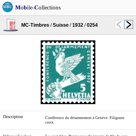
M
o
b
ile-
C
ollections
MC-Timbres
/
Suisse
/
1932
/
0254
Description
Conférence du désarmement à Genève. Filigrane
croix.