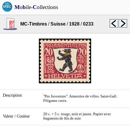
M
o
b
ile-
C
ollections
MC-Timbres
/
Suisse
/
1928
/
0233
Description
"Pro Juventute". Armoiries de villes. Saint-Gall.
Filigrane croix.
20 c. + 5 c. rouge, noir et jaune. Papier avec
Valeur / Couleur
fragments de fils de soie