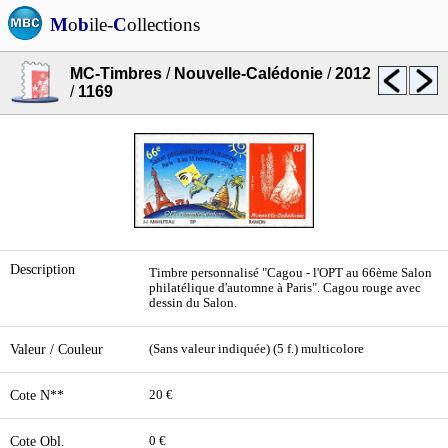
M
o
b
ile-
C
ollections
MC-Timbres
/
Nouvelle-Calédonie
/
2012
/
1169
Description
Timbre personnalisé "Cagou - l'OPT au 66ème Salon
philatélique d'automne à Paris". Cagou rouge avec
dessin du Salon.
Valeur / Couleur
(Sans valeur indiquée) (5 f.) multicolore
Cote N**
20 €
Cote Obl.
0 €