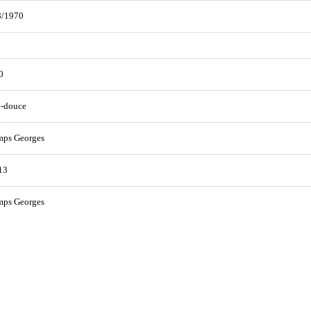
8/1970
0
e-douce
mps Georges
13
mps Georges