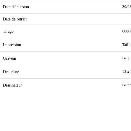
Date d'émission
20/0
Date de retrait
Tirage
6000
Impression
Taill
Graveur
Béte
Dentelure
13 x 
Dessinateur
Béte