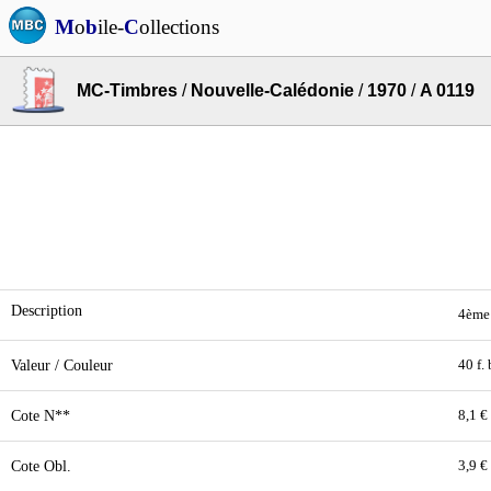
M
o
b
ile-
C
ollections
MC-Timbres
/
Nouvelle-Calédonie
/
1970
/
A 0119
Description
4ème 
Valeur / Couleur
40 f.
Cote N**
8,1 €
Cote Obl.
3,9 €