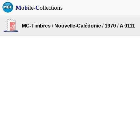
M
o
b
ile-
C
ollections
MC-Timbres
/
Nouvelle-Calédonie
/
1970
/
A 0111