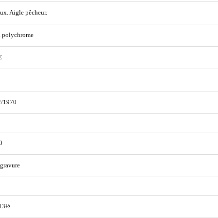
ux. Aigle pêcheur.
. polychrome
€
2/1970
0
gravure
 13½