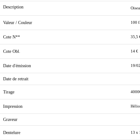
Description
Oisea
Valeur / Couleur
100 f
Cote N**
35,5 
Cote Obl.
14 €
Date d'émission
19/0
Date de retrait
Tirage
4000
Impression
Hélio
Graveur
Dentelure
13 x