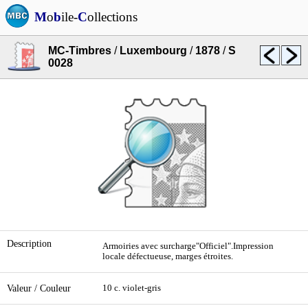
M
o
b
ile-
C
ollections
MC-Timbres
/
Luxembourg
/
1878
/
S
0028
Description
Armoiries avec surcharge"Officiel".Impression
locale défectueuse, marges étroites.
Valeur / Couleur
10 c. violet-gris