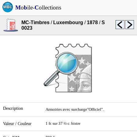
M
o
b
ile-
C
ollections
MC-Timbres
/
Luxembourg
/
1878
/
S
0023
Description
Armoiries avec surcharge"Officiel".
Valeur / Couleur
1 fr. sur 37 ½ c. bistre