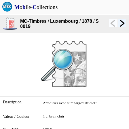
M
o
b
ile-
C
ollections
MC-Timbres
/
Luxembourg
/
1878
/
S
0019
Description
Armoiries avec surcharge"Officiel".
Valeur / Couleur
1 c. brun clair