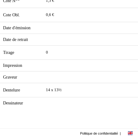
Cote N**
1,5 €
Cote Obl.
0,6 €
Date d'émission
Date de retrait
Tirage
0
Impression
Graveur
Dentelure
14 x 13½
Dessinateur
Politique de confidentialité
|