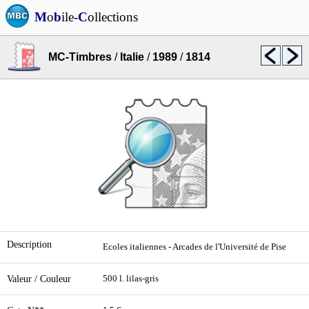
M
o
b
ile-
C
ollections
MC-Timbres
/
Italie
/
1989
/
1814
Description
Ecoles italiennes - Arcades de l'Université de Pise
Valeur / Couleur
500 l. lilas-gris