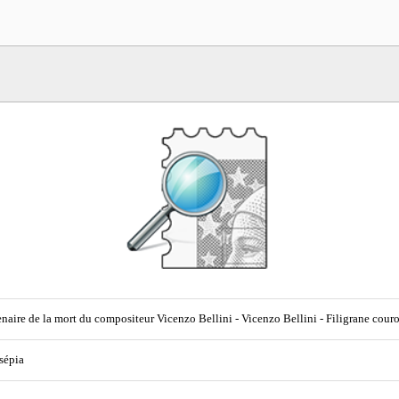
naire de la mort du compositeur Vicenzo Bellini - Vicenzo Bellini - Filigrane cour
 sépia