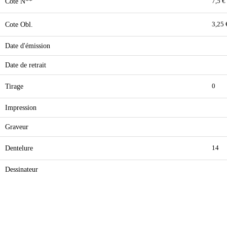
Cote N**
7,5 €
Cote Obl.
3,25 
Date d'émission
Date de retrait
Tirage
0
Impression
Graveur
Dentelure
14
Dessinateur