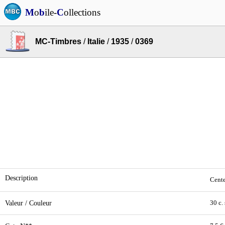
M
o
b
ile-
C
ollections
MC-Timbres
/
Italie
/
1935
/
0369
Description
Cente
Valeur / Couleur
30 c.