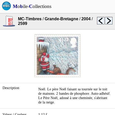
M
o
b
ile-
C
ollections
MC-Timbres
/
Grande-Bretagne
/
2004
/
2599
Description
Noël. Le père Noël faisant sa tournée sur le toit
de maisons. 2 bandes de phosphore. Auto-adhésif.
Le Pére Noël, adossé à une cheminée, s'abritant
de la neige.
Valeur / Couleur
1,12 £.