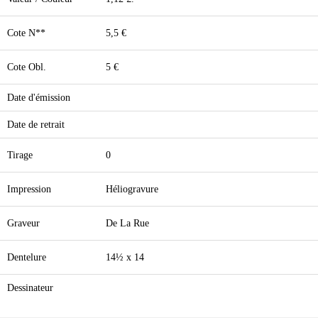
Cote N**
5,5 €
Cote Obl.
5 €
Date d'émission
Date de retrait
Tirage
0
Impression
Héliogravure
Graveur
De La Rue
Dentelure
14½ x 14
Dessinateur