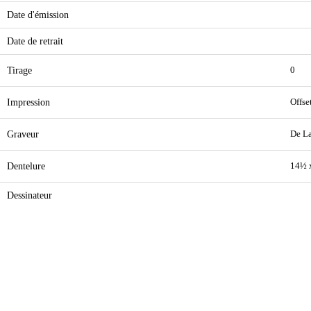
Date d'émission
Date de retrait
Tirage
0
Impression
Offse
Graveur
De L
Dentelure
14½ 
Dessinateur