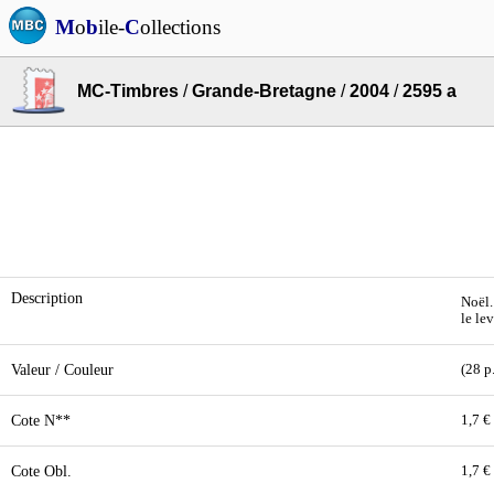
M
o
b
ile-
C
ollections
MC-Timbres
/
Grande-Bretagne
/
2004
/
2595 a
Description
Noël.
le lev
Valeur / Couleur
(28 p.
Cote N**
1,7 €
Cote Obl.
1,7 €