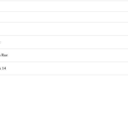
t
a Rue
x 14