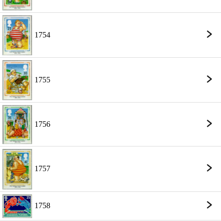
1754
1755
1756
1757
1758