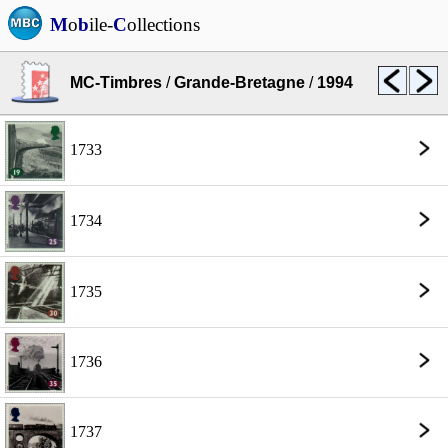
M
o
b
ile-
C
ollections
MC-Timbres
/
Grande-Bretagne
/
1994
1733
1734
1735
1736
1737