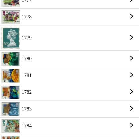
1778
1779
1780
1781
1782
1783
1784