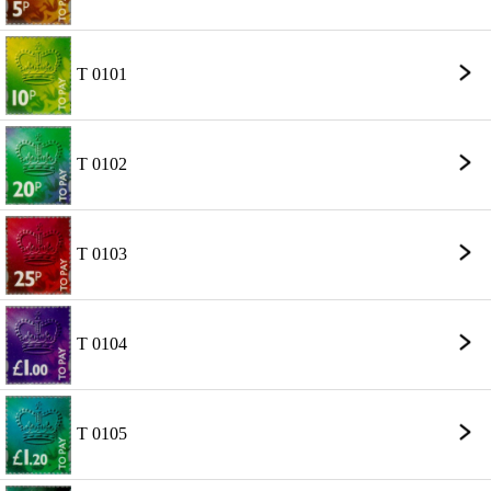
T 0101
T 0102
T 0103
T 0104
T 0105