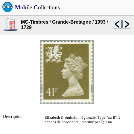
M
o
b
ile-
C
ollections
MC-Timbres
/
Grande-Bretagne
/
1993
/
1729
Description
Elizabeth II, émission régionale. Type "au II", 2
bandes de phosphore, imprimé par Questa.