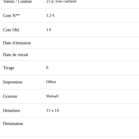
Valeur / Couleur
25 p. rose carminé
Cote N**
1,5 €
Cote Obl.
1 €
Date d'émission
Date de retrait
Tirage
0
Impression
Offset
Graveur
Walsall
Dentelure
15 x 14
Dessinateur