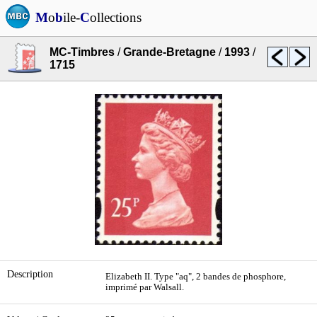
M
o
b
ile-
C
ollections
MC-Timbres
/
Grande-Bretagne
/
1993
/
1715
Description
Elizabeth II. Type "aq", 2 bandes de phosphore,
imprimé par Walsall.