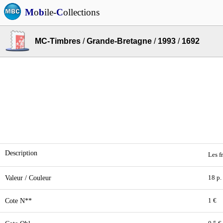
M
o
b
ile-
C
ollections
MC-Timbres
/
Grande-Bretagne
/
1993
/
1692
Description
Les f
Valeur / Couleur
18 p.
Cote N**
1 €