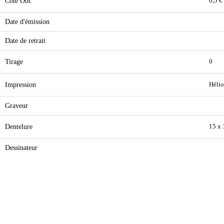
Cote Obl.
0,5 €
Date d'émission
Date de retrait
Tirage
0
Impression
Hélio
Graveur
Dentelure
15 x 
Dessinateur