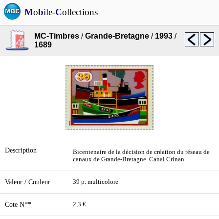
M
o
b
ile-
C
ollections
MC-Timbres
/
Grande-Bretagne
/
1993
/
1689
Description
Bicentenaire de la décision de création du réseau de
canaux de Grande-Bretagne. Canal Crinan.
Valeur / Couleur
39 p. multicolore
Cote N**
2,3 €