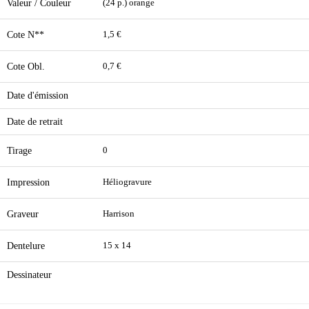
Valeur / Couleur
(24 p.) orange
Cote N**
1,5 €
Cote Obl.
0,7 €
Date d'émission
Date de retrait
Tirage
0
Impression
Héliogravure
Graveur
Harrison
Dentelure
15 x 14
Dessinateur