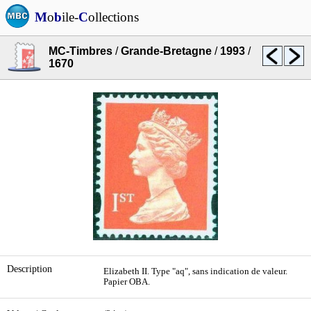
M
o
b
ile-
C
ollections
MC-Timbres
/
Grande-Bretagne
/
1993
/
1670
Description
Elizabeth II. Type "aq", sans indication de valeur.
Papier OBA.