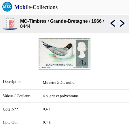
M
o
b
ile-
C
ollections
MC-Timbres
/
Grande-Bretagne
/
1966
/
0444
Description
Mouette à tête noire.
Valeur / Couleur
4 p. gris et polychrome
Cote N**
0,4 €
Cote Obl.
0,4 €