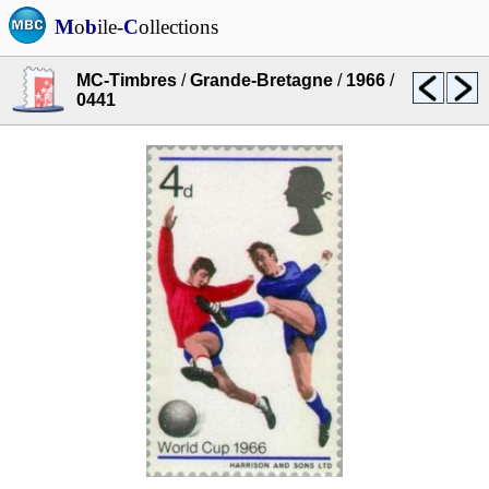
M
o
b
ile-
C
ollections
MC-Timbres
/
Grande-Bretagne
/
1966
/
0441