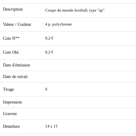
Description
Coupe du monde football, type "ap".
Valeur / Couleur
4 p. polychrome
Cote N**
0,2 €
Cote Obl.
0,2 €
Date d'émission
Date de retrait
Tirage
0
Impression
Graveur
Dentelure
14 x 15