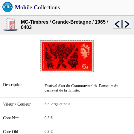
M
o
b
ile-
C
ollections
MC-Timbres
/
Grande-Bretagne
/
1965
/
0403
Description
Festival d'art du Commonwealth. Danseurs du
carnaval de la Trinité.
Valeur / Couleur
6 p. orge et noir
Cote N**
0,3 €
Cote Obl.
0,3 €