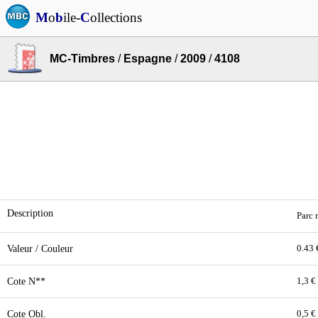
M
o
b
ile-
C
ollections
MC-Timbres
/
Espagne
/
2009
/
4108
Description
Parc n
Valeur / Couleur
0.43 
Cote N**
1,3 €
Cote Obl.
0,5 €