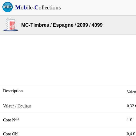
M
o
b
ile-
C
ollections
MC-Timbres
/
Espagne
/
2009
/
4099
Description
Valeu
Valeur / Couleur
0.32 
Cote N**
1 €
Cote Obl.
0,4 €