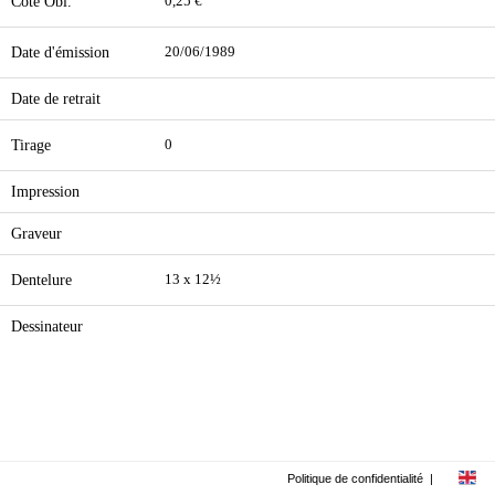
Cote Obl.
0,25 €
Date d'émission
20/06/1989
Date de retrait
Tirage
0
Impression
Graveur
Dentelure
13 x 12½
Dessinateur
Politique de confidentialité
|