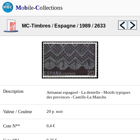
M
o
b
ile-
C
ollections
MC-Timbres
/
Espagne
/
1989
/
2633
Description
Artisanat espagnol - La dentelle - Motifs typiques
des provinces - Castille-La Manche.
Valeur / Couleur
20 p. noir
Cote N**
0,4 €