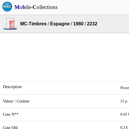
M
o
b
ile-
C
ollections
MC-Timbres
/
Espagne
/
1980
/
2232
Description
Pionn
Valeur / Couleur
22 p.
Cote N**
0,45 
Cote Obl.
0,3 €