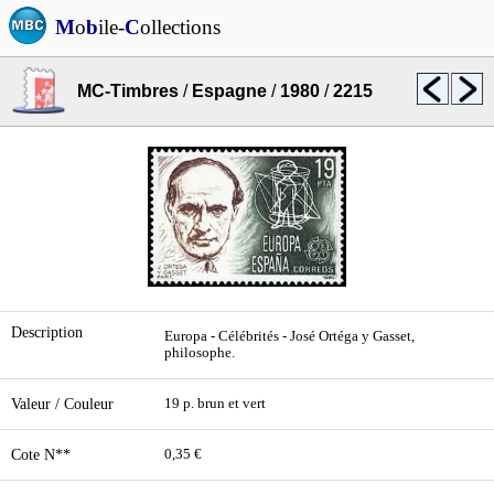
M
o
b
ile-
C
ollections
MC-Timbres
/
Espagne
/
1980
/
2215
Description
Europa - Célébrités - José Ortéga y Gasset,
philosophe.
Valeur / Couleur
19 p. brun et vert
Cote N**
0,35 €