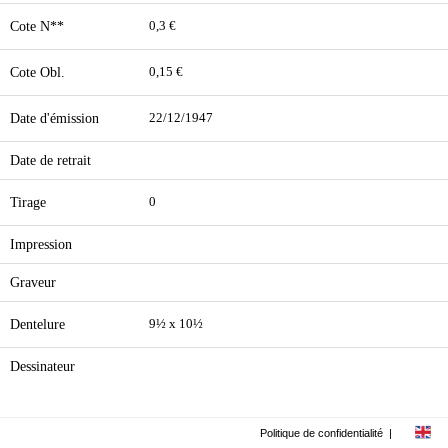
Cote N**
0,3 €
Cote Obl.
0,15 €
Date d'émission
22/12/1947
Date de retrait
Tirage
0
Impression
Graveur
Dentelure
9½ x 10½
Dessinateur
Politique de confidentialité
|