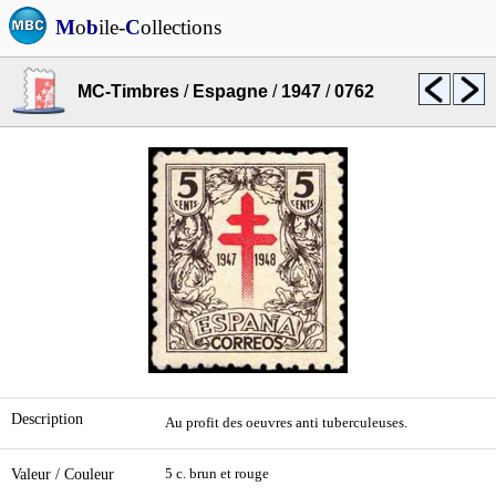
M
o
b
ile-
C
ollections
MC-Timbres
/
Espagne
/
1947
/
0762
Description
Au profit des oeuvres anti tuberculeuses.
Valeur / Couleur
5 c. brun et rouge