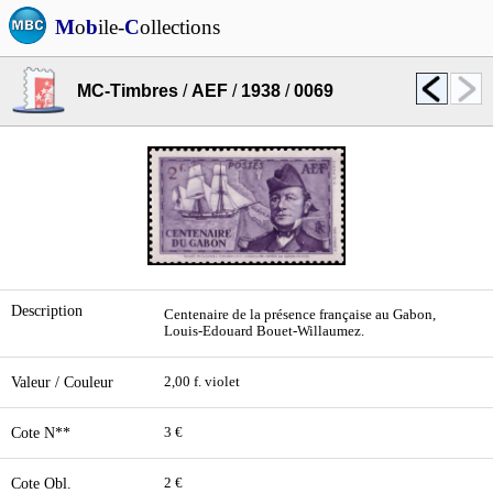
M
o
b
ile-
C
ollections
MC-Timbres
/
AEF
/
1938
/
0069
Description
Centenaire de la présence française au Gabon,
Louis-Edouard Bouet-Willaumez.
Valeur / Couleur
2,00 f. violet
Cote N**
3 €
Cote Obl.
2 €