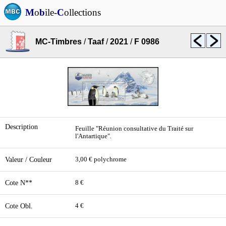
M
o
b
ile-
C
ollections
MC-Timbres
/
Taaf
/
2021
/
F 0986
Description
Feuille "Réunion consultative du Traité sur
l'Antartique".
Valeur / Couleur
3,00 € polychrome
Cote N**
8 €
Cote Obl.
4 €