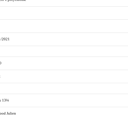
1/2021
0
t
x 13¼
ood Julien