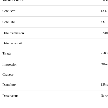
Cote N**
12 €
Cote Obl.
6 €
Date d'émission
02/0
Date de retrait
Tirage
2500
Impression
Offse
Graveur
Dentelure
13½ 
Dessinateur
Norw