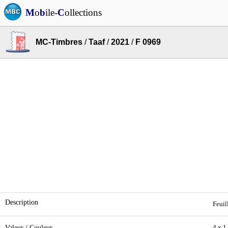
M
o
b
ile-
C
ollections
MC-Timbres
/
Taaf
/
2021
/
F 0969
Description
Feuil
Valeur / Couleur
4 x 1