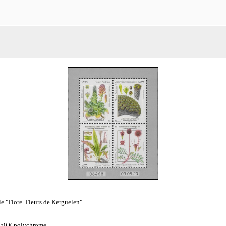
le "Flore. Fleurs de Kerguelen".
,50 € polychrome