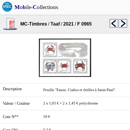
M
o
b
ile-
C
ollections
MC-Timbres
/
Taaf
/
2021
/
F 0965
Description
Feuille "Faune. Crabes et étrilles à Saint-Paul".
Valeur / Couleur
2 x 1,05 € + 2 x 1,45 € polychrome
Cote N**
10 €