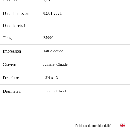
Cote Obl.
5,2 €
Date d'émission
02/01/2021
Date de retrait
Tirage
25000
Impression
Taille-douce
Graveur
Jumelet Claude
Dentelure
13¼ x 13
Dessinateur
Jumelet Claude
Politique de confidentialité
|