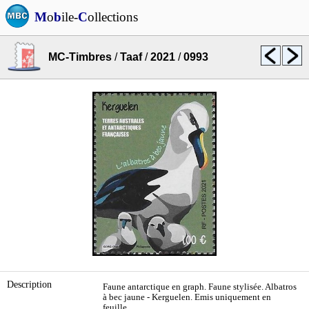
M
o
b
ile-
C
ollections
MC-Timbres
/
Taaf
/
2021
/
0993
Description
Faune antarctique en graph. Faune stylisée. Albatros
à bec jaune - Kerguelen. Emis uniquement en
feuille.