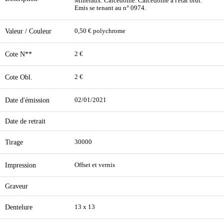
Minéraux. Calcédoine. Calcédoine à l'état brut.
Emis se tenant au n° 0974.
Valeur / Couleur
0,50 € polychrome
Cote N**
2 €
Cote Obl.
2 €
Date d'émission
02/01/2021
Date de retrait
Tirage
30000
Impression
Offset et vernis
Graveur
Dentelure
13 x 13