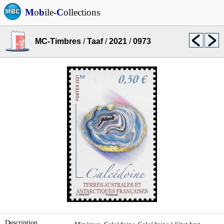
M
o
b
ile-
C
ollections
MC-Timbres
/
Taaf
/
2021
/
0973
Description