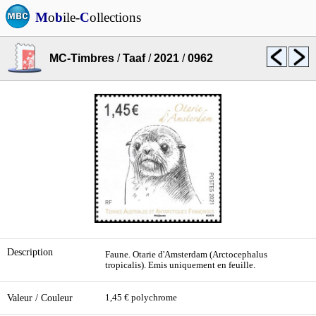
M
o
b
ile-
C
ollections
MC-Timbres
/
Taaf
/
2021
/
0962
Description
Faune. Otarie d'Amsterdam (Arctocephalus
tropicalis). Emis uniquement en feuille.
Valeur / Couleur
1,45 € polychrome