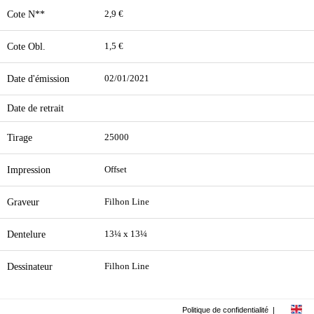
Cote N**
2,9 €
Cote Obl.
1,5 €
Date d'émission
02/01/2021
Date de retrait
Tirage
25000
Impression
Offset
Graveur
Filhon Line
Dentelure
13¼ x 13¼
Dessinateur
Filhon Line
Politique de confidentialité
|