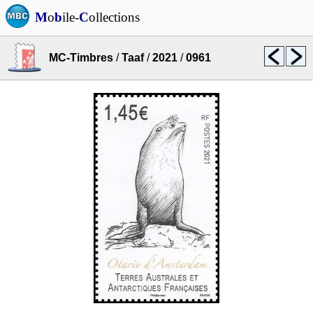
M
o
b
ile-
C
ollections
MC-Timbres
/
Taaf
/
2021
/
0961