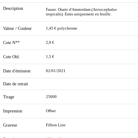
Description
Faune. Otarie d'Amsterdam (Arctocephalus
tropicalis). Emis uniquement en feuille.
Valeur / Couleur
1,45 € polychrome
Cote N**
2,9 €
Cote Obl.
1,5 €
Date d'émission
02/01/2021
Date de retrait
Tirage
25000
Impression
Offset
Graveur
Filhon Line