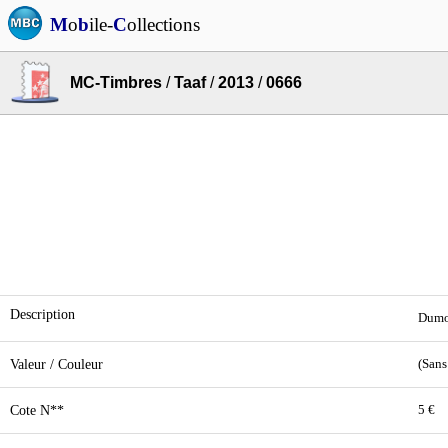
M
o
b
ile-
C
ollections
MC-Timbres
/
Taaf
/
2013
/
0666
Description
Dumon
Valeur / Couleur
(Sans
Cote N**
5 €