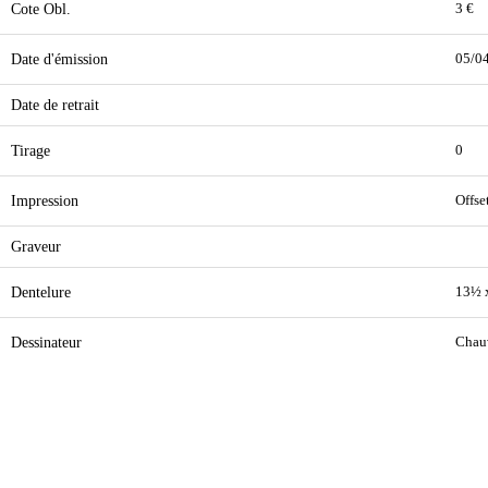
Cote Obl.
3 €
Date d'émission
05/0
Date de retrait
Tirage
0
Impression
Offse
Graveur
Dentelure
13½ 
Dessinateur
Chauv