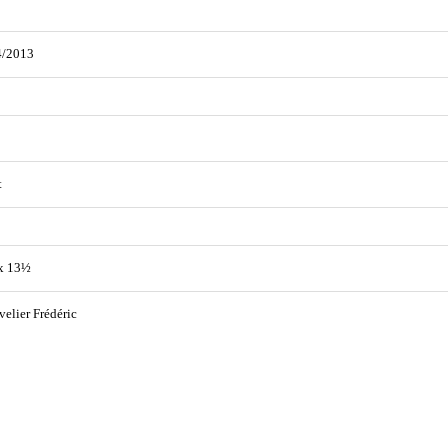
4/2013
t
x 13½
elier Frédéric