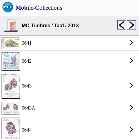
M
o
b
ile-
C
ollections
MC-Timbres
/
Taaf
/
2013
0641
0642
0643
0643A
0644