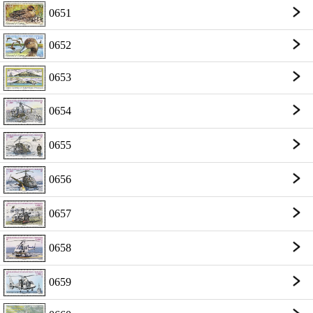
0651
0652
0653
0654
0655
0656
0657
0658
0659