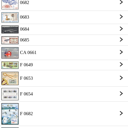
0682
0683
0684
0685
CA 0661
F 0649
F 0653
F 0654
F 0682